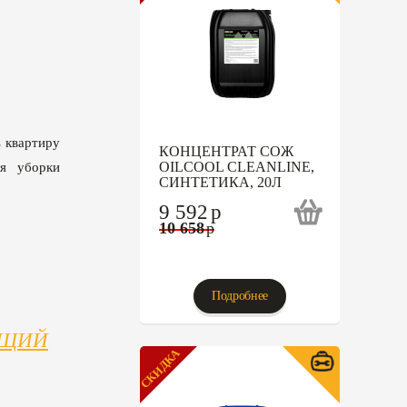
ь квартиру
КОНЦЕНТРАТ СОЖ
OILCOOL CLEANLINE,
ля уборки
СИНТЕТИКА, 20Л
9 592
p
10 658
p
Подробнее
ЮЩИЙ
СКИДКА