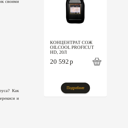
тик своими
КОНЦЕНТРАТ СОЖ
OILCOOL PROFICUT
HD, 20Л
20 592
p
Подробнее
руса? Как
перекиси и