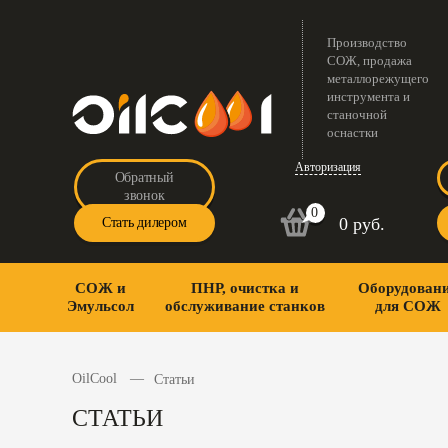
Производство
СОЖ, продажа
металлорежущего
инструмента и
станочной
оснастки
Авторизация
Обратный
звонок
0
0 руб.
Стать дилером
СОЖ и
ПНР, очистка и
Оборудован
Эмульсол
обслуживание станков
для СОЖ
OilCool
Статьи
СТАТЬИ