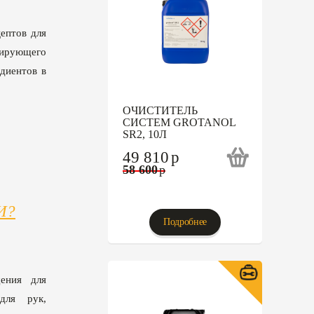
ептов для
цирующего
едиентов в
ОЧИСТИТЕЛЬ
СИСТЕМ GROTANOL
SR2, 10Л
49 810
p
58 600
p
И?
Подробнее
ения для
для рук,