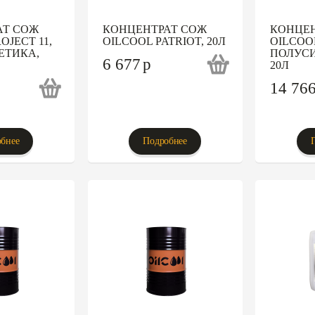
АТ СОЖ
КОНЦЕНТРАТ СОЖ
КОНЦЕН
OJECT 11,
OILCOOL PATRIOT, 20Л
OILCOOL
ЕТИКА,
ПОЛУСИ
6 677
p
20Л
14 76
бнее
Подробнее