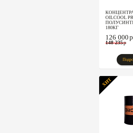
КОНЦЕНТР
OILCOOL PR
ПОЛУСИНТ
180КГ
126 000
p
148 235
p
Подро
ХИТ