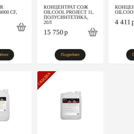
ER
КОНЦЕНТРАТ СОЖ
КОНЦЕН
000 CF,
OILCOOL PROJECT 11,
OILCOOL
ПОЛУСИНТЕТИКА,
4 411
20Л
15 750
p
бнее
Подробнее
СКИДКА