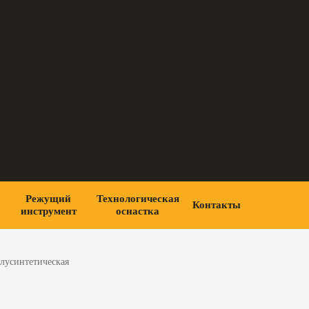
Режущий
Технологическая
Контакты
инструмент
оснастка
олусинтетическая