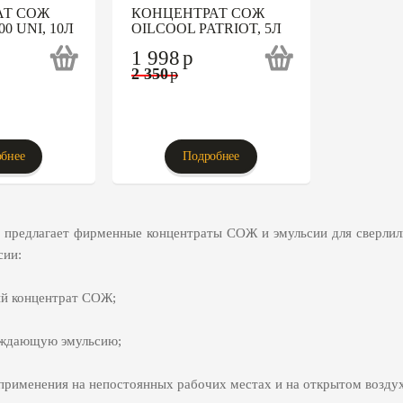
АТ СОЖ
КОНЦЕНТРАТ СОЖ
0 UNI, 10Л
OILCOOL PATRIOT, 5Л
1 998
p
2 350
p
бнее
Подробнее
l предлагает фирменные концентраты СОЖ и эмульсии для сверлиль
сии:
ый концентрат СОЖ;
ждающую эмульсию;
 применения на непостоянных рабочих местах и на открытом воздух