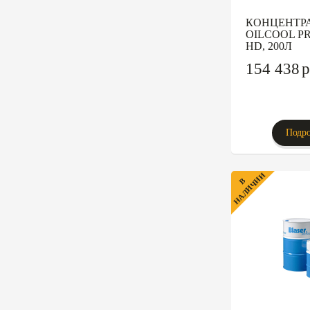
КОНЦЕНТР
OILCOOL P
HD, 200Л
154 438
p
Подро
НАЛИЧИИ
В