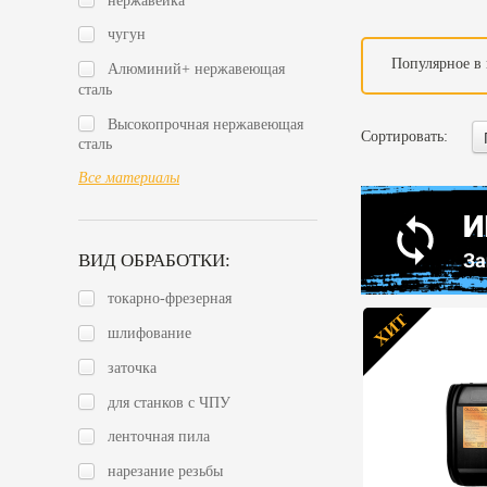
нержавейка
чугун
Популярное в 
Алюминий+ нержавеющая
сталь
Высокопрочная нержавеющая
Сортировать:
сталь
Все материалы
ВИД ОБРАБОТКИ:
токарно-фрезерная
ХИТ
шлифование
заточка
для станков с ЧПУ
ленточная пила
нарезание резьбы