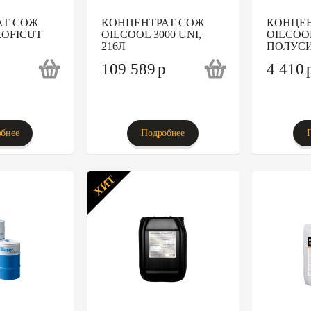
АТ СОЖ
КОНЦЕНТРАТ СОЖ
КОНЦЕН
ROFICUT
OILCOOL 3000 UNI,
OILCOOL
216Л
ПОЛУСИ
109 589
p
4 410
бнее
Подробнее
ХИТ