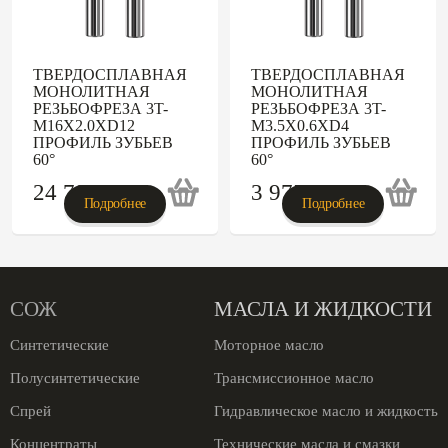
ТВЕРДОСПЛАВНАЯ
ТВЕРДОСПЛАВНАЯ
МОНОЛИТНАЯ
МОНОЛИТНАЯ
РЕЗЬБОФРЕЗА 3T-
РЕЗЬБОФРЕЗА 3T-
M16X2.0XD12
M3.5X0.6XD4
ПРОФИЛЬ ЗУБЬЕВ
ПРОФИЛЬ ЗУБЬЕВ
60°
60°
24 790
p
3 975
p
Подробнее
Подробнее
СОЖ
МАСЛА И ЖИДКОСТИ
Синтетические
Моторное масло
Полусинтетические
Трансмиссионное масло
Спрей
Гидравлическое масло и жидкость
Концентраты
Технические масла и смазки