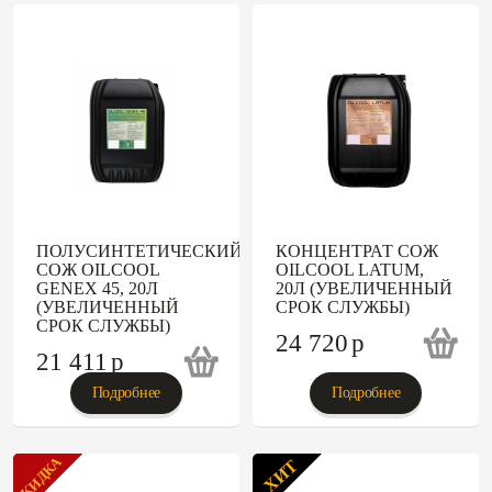
ПОЛУСИНТЕТИЧЕСКИЙ
КОНЦЕНТРАТ СОЖ
СОЖ OILCOOL
OILCOOL LATUM,
GENEX 45, 20Л
20Л (УВЕЛИЧЕННЫЙ
(УВЕЛИЧЕННЫЙ
СРОК СЛУЖБЫ)
СРОК СЛУЖБЫ)
24 720
p
21 411
p
Подробнее
Подробнее
СКИДКА
ХИТ
ХИТ