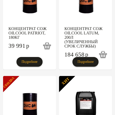
КОНЦЕНТРАТ СОЖ
КОНЦЕНТРАТ СОЖ
OILCOOL PATRIOT,
OILCOOL LATUM,
180КГ
200Л
(УВЕЛИЧЕННЫЙ
39 991
p
СРОК СЛУЖБЫ)
184 658
p
Подробнее
Подробнее
СКИДКА
ХИТ
ХИТ