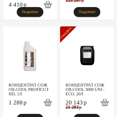
125 207
p
4 410
p
Подробнее
Подробнее
СКИДКА
КОНЦЕНТРАТ СОЖ
КОНЦЕНТРАТ СОЖ
OILCOOL PROFICUT
OILCOOL 3000 UNI -
HD, 1Л
ECO, 20Л
1 288
p
20 143
p
21 203
p