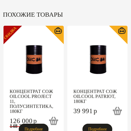
ПОХОЖИЕ ТОВАРЫ
СКИДКА
ХИТ
КОНЦЕНТРАТ СОЖ
КОНЦЕНТРАТ СОЖ
OILCOOL PROJECT
OILCOOL PATRIOT,
11,
180КГ
ПОЛУСИНТЕТИКА,
39 991
p
180КГ
126 000
p
148 235
p
Подробнее
Подробнее