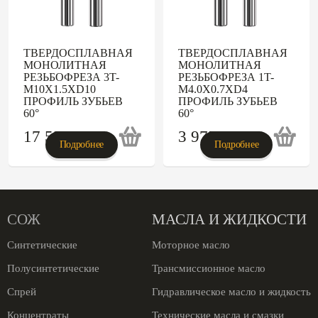
ТВЕРДОСПЛАВНАЯ
ТВЕРДОСПЛАВНАЯ
МОНОЛИТНАЯ
МОНОЛИТНАЯ
РЕЗЬБОФРЕЗА 3T-
РЕЗЬБОФРЕЗА 1T-
M10X1.5XD10
M4.0X0.7XD4
ПРОФИЛЬ ЗУБЬЕВ
ПРОФИЛЬ ЗУБЬЕВ
60°
60°
17 530
p
3 975
p
Подробнее
Подробнее
СОЖ
МАСЛА И ЖИДКОСТИ
Синтетические
Моторное масло
Полусинтетические
Трансмиссионное масло
Спрей
Гидравлическое масло и жидкость
Концентраты
Технические масла и смазки