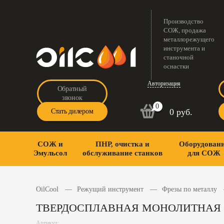
Производство
СОЖ, продажа
металлорежущего
инструмента и
станочной
оснастки
Авторизация
Обратный
звонок
0
0 руб.
Стать дилером
СОЖ и
ПНР, очистка и
Оборудован
Эмульсол
обслуживание станков
для СОЖ
OilCool
Режущий инструмент
Фрезы по металлу
ТВЕРДОСПЛАВНАЯ МОНОЛИТНАЯ РЕ
Артикул: