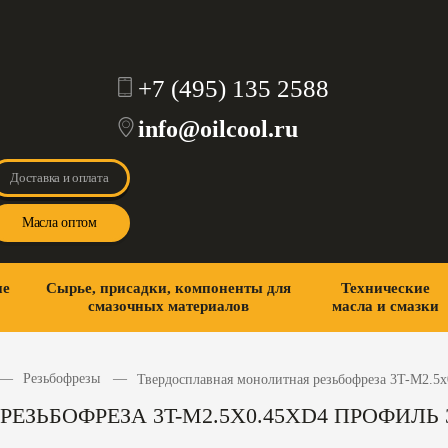
+7 (495) 135 2588
info@oilcool.ru
Доставка и оплата
Масла оптом
ие
Сырье, присадки, компоненты для
Технические
смазочных материалов
масла и смазки
Резьбофрезы
Твердосплавная монолитная резьбофреза 3T-M2.5x
ЗЬБОФРЕЗА 3T-M2.5X0.45XD4 ПРОФИЛЬ З