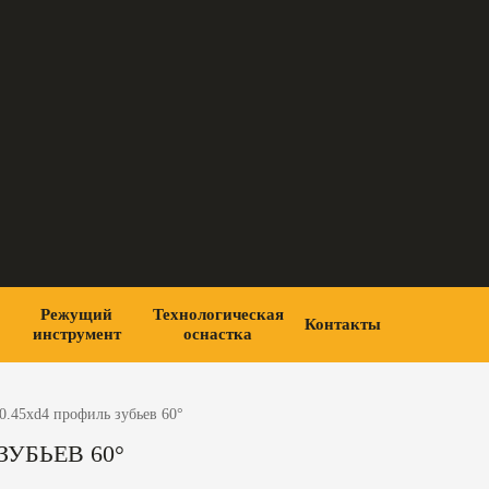
Режущий
Технологическая
Контакты
инструмент
оснастка
0.45xd4 профиль зубьев 60°
УБЬЕВ 60°