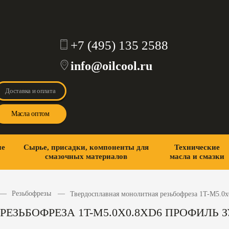
+7 (495) 135 2588
info@oilcool.ru
Доставка и оплата
Масла оптом
ие
Сырье, присадки, компоненты для
Технические
смазочных материалов
масла и смазки
Резьбофрезы
Твердосплавная монолитная резьбофреза 1T-M5.0x
ЗЬБОФРЕЗА 1T-M5.0X0.8XD6 ПРОФИЛЬ ЗУ