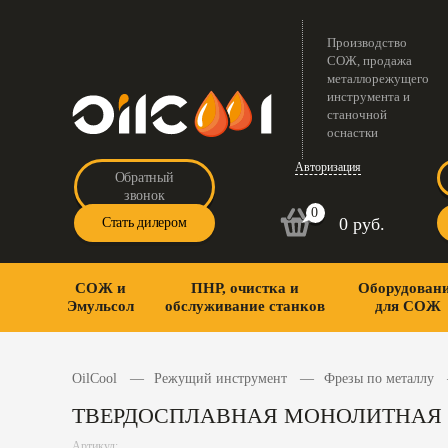
Производство
СОЖ, продажа
металлорежущего
инструмента и
станочной
оснастки
Авторизация
Обратный
звонок
0
0 руб.
Стать дилером
СОЖ и
ПНР, очистка и
Оборудован
Эмульсол
обслуживание станков
для СОЖ
OilCool
Режущий инструмент
Фрезы по металлу
ТВЕРДОСПЛАВНАЯ МОНОЛИТНАЯ РЕ
Артикул: