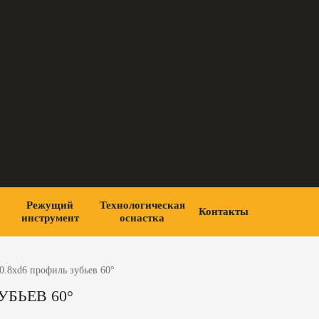
Режущий
Технологическая
Контакты
инструмент
оснастка
0.8xd6 профиль зубьев 60°
БЬЕВ 60°