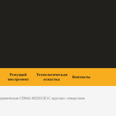
Режущий
Технологическая
Контакты
инструмент
оснастка
ерамическая CDH42-HD2015E1C круглая с отверстием