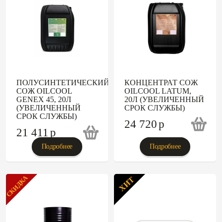
ПОЛУСИНТЕТИЧЕСКИЙ
КОНЦЕНТРАТ СОЖ
СОЖ OILCOOL
OILCOOL LATUM,
GENEX 45, 20Л
20Л (УВЕЛИЧЕННЫЙ
(УВЕЛИЧЕННЫЙ
СРОК СЛУЖБЫ)
СРОК СЛУЖБЫ)
24 720
p
21 411
p
Подробнее
Подробнее
СКИДКА
ХИТ
ХИТ