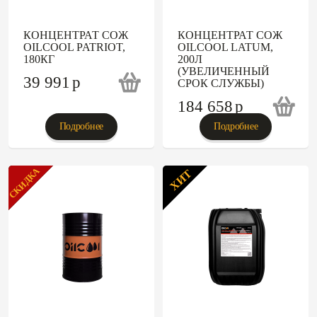
КОНЦЕНТРАТ СОЖ
КОНЦЕНТРАТ СОЖ
OILCOOL PATRIOT,
OILCOOL LATUM,
180КГ
200Л
(УВЕЛИЧЕННЫЙ
39 991
p
СРОК СЛУЖБЫ)
184 658
p
Подробнее
Подробнее
СКИДКА
ХИТ
ХИТ