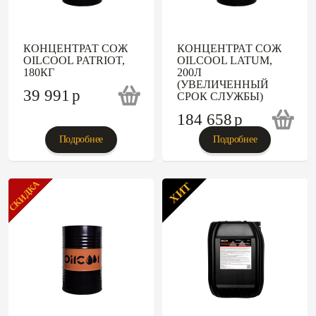
КОНЦЕНТРАТ СОЖ
КОНЦЕНТРАТ СОЖ
OILCOOL PATRIOT,
OILCOOL LATUM,
180КГ
200Л
(УВЕЛИЧЕННЫЙ
39 991
p
СРОК СЛУЖБЫ)
184 658
p
Подробнее
Подробнее
СКИДКА
ХИТ
ХИТ