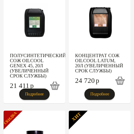
ПОЛУСИНТЕТИЧЕСКИЙ
КОНЦЕНТРАТ СОЖ
СОЖ OILCOOL
OILCOOL LATUM,
GENEX 45, 20Л
20Л (УВЕЛИЧЕННЫЙ
(УВЕЛИЧЕННЫЙ
СРОК СЛУЖБЫ)
СРОК СЛУЖБЫ)
24 720
p
21 411
p
Подробнее
Подробнее
СКИДКА
ХИТ
ХИТ