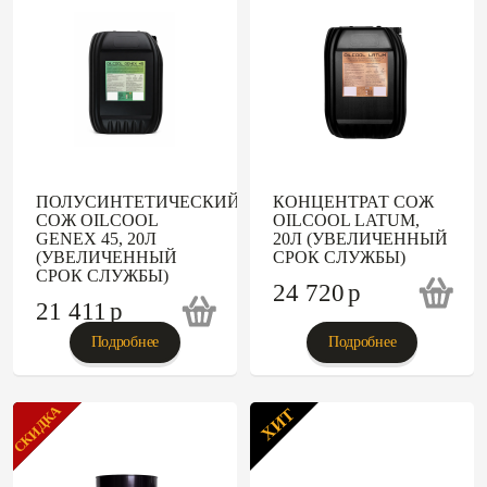
ПОЛУСИНТЕТИЧЕСКИЙ
КОНЦЕНТРАТ СОЖ
СОЖ OILCOOL
OILCOOL LATUM,
GENEX 45, 20Л
20Л (УВЕЛИЧЕННЫЙ
(УВЕЛИЧЕННЫЙ
СРОК СЛУЖБЫ)
СРОК СЛУЖБЫ)
24 720
p
21 411
p
Подробнее
Подробнее
СКИДКА
ХИТ
ХИТ