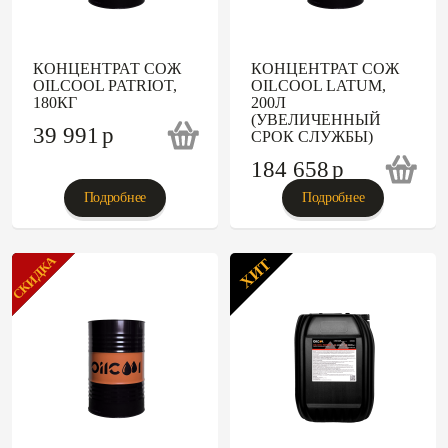
КОНЦЕНТРАТ СОЖ
КОНЦЕНТРАТ СОЖ
OILCOOL PATRIOT,
OILCOOL LATUM,
180КГ
200Л
(УВЕЛИЧЕННЫЙ
39 991
p
СРОК СЛУЖБЫ)
184 658
p
Подробнее
Подробнее
СКИДКА
ХИТ
ХИТ