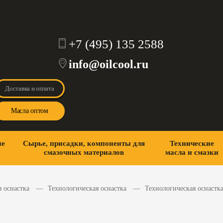
+7 (495) 135 2588
info@oilcool.ru
Доставка и оплата
Масла оптом
ие
Сырье, присадки, компоненты для
Технические
смазочных материалов
масла и смазки
 оснастка
Технологическая оснастка
Технологическая оснастк