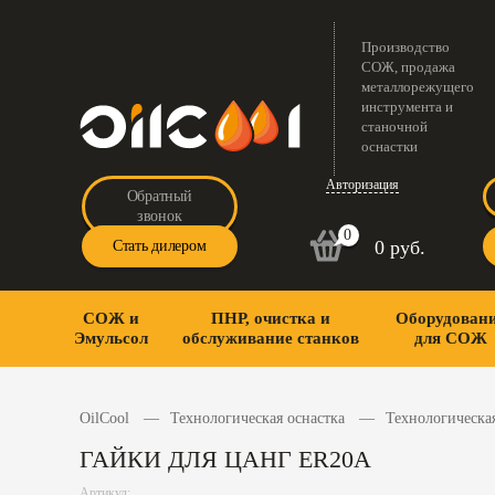
Производство
СОЖ, продажа
металлорежущего
инструмента и
станочной
оснастки
Авторизация
Обратный
звонок
0
0 руб.
Стать дилером
СОЖ и
ПНР, очистка и
Оборудован
Эмульсол
обслуживание станков
для СОЖ
OilCool
Технологическая оснастка
Технологическая
ГАЙКИ ДЛЯ ЦАНГ ER20A
Артикул: