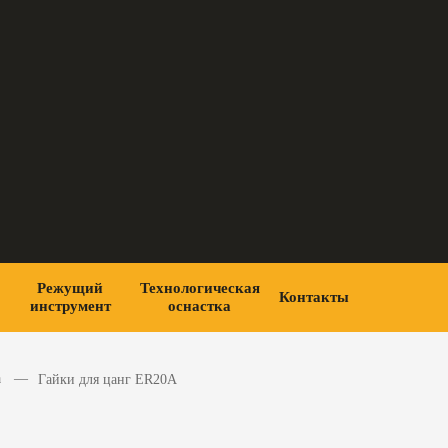
Режущий
Технологическая
Контакты
инструмент
оснастка
а
Гайки для цанг ER20A