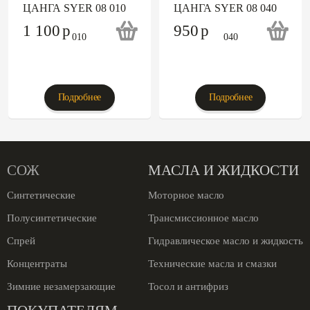
ЦАНГА SYER 08 010
ЦАНГА SYER 08 040
1 100
p
950
p
Подробнее
Подробнее
СОЖ
МАСЛА И ЖИДКОСТИ
Синтетические
Моторное масло
Полусинтетические
Трансмиссионное масло
Спрей
Гидравлическое масло и жидкость
Концентраты
Технические масла и смазки
Зимние незамерзающие
Тосол и антифриз