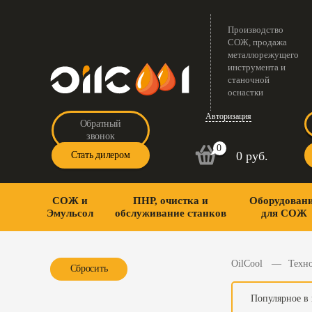
Производство
СОЖ, продажа
металлорежущего
инструмента и
станочной
оснастки
Авторизация
Обратный
звонок
0
0 руб.
Стать дилером
СОЖ и
ПНР, очистка и
Оборудован
Эмульсол
обслуживание станков
для СОЖ
OilCool
Техно
Сбросить
Популярное в 