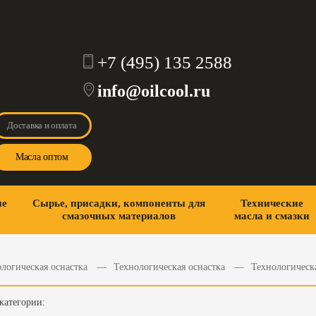
+7 (495) 135 2588
info@oilcool.ru
Доставка и оплата
Масла оптом
ие
Сырье, присадки, компоненты для
Технические
смазочных материалов
масла и смазки
логическая оснастка
Технологическая оснастка
Технологическ
категории: