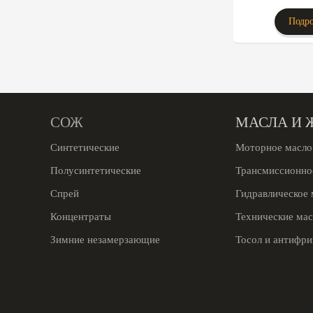
Подро
СОЖ
МАСЛА И 
Синтетические
Моторное масло
Полусинтетические
Трансмиссионно
Спрей
Гидравлическое 
Концентраты
Технические мас
Зимние незамерзающие
Тосол и антифри