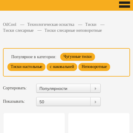
OilCool
Технологическая оснастка
Тиски
Тиски слесарные
Тиски слесарные неповоротные
Чугунные тиски
Популярное в категории:
Тиски настольные
с наковальней
Неповоротные
Сортировать:
Популярности
Показывать:
50