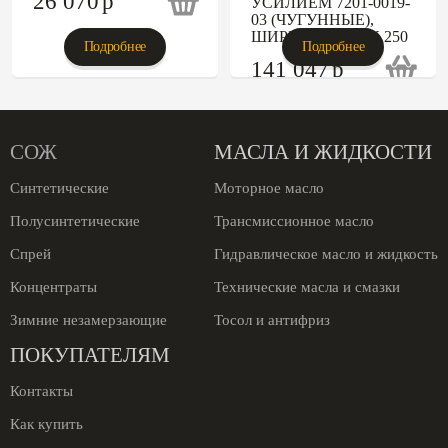
26 070
p
УСИЛИЕМ 7201-0019-
03 (ЧУГУННЫЕ),
ШИРИНА ГУБОК 250
Подробнее
Подробнее
141 047
p
СОЖ
МАСЛА И ЖИДКОСТИ
Синтетические
Моторное масло
Полусинтетические
Трансмиссионное масло
Спрей
Гидравлическое масло и жидкость
Концентраты
Технические масла и смазки
Зимние незамерзающие
Тосол и антифриз
ПОКУПАТЕЛЯМ
Контакты
Как купить