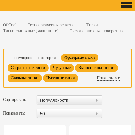
OilCool
Технологическая оснастка
Тиски
Тиски станочные (машинные)
Тиски станочные поворотные
Фрезерные тиски
Популярное в категории:
Сверлильные тиски
Чугунные
Высокоточные тиски
Показать все
Стальные тиски
Чугунные тиски
Сортировать:
Популярности
Показывать:
50