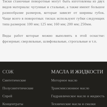
Тиски станочные поворотные могут быть изготовлены из двух
видов материала: чугунные и стальные, а также имеют большое
разнообразие размеров, которые зависят от ширины губок.
Чаще всего в поворотных тисках используют губки следующих
типа размеров: 100 мм; 125 мм; 160 мм; 200 мм; 250мм.
Виды работ которые можно выполнять в этой оснастке:
фрезерные; сверлильные, шлифовальные, строгальные и т.п.
СОЖ
МАСЛА И ЖИДКОСТИ
Синтетические
Моторное масло
Полусинтетические
Трансмиссионное масло
Спрей
Гидравлическое масло и жидкость
Концентраты
Технические масла и смазки